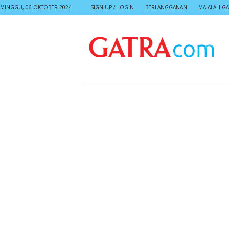
MINGGU, 06 OKTOBER 2024
SIGN UP / LOGIN
BERLANGGANAN
MAJALAH GA
G
A
T
R
A