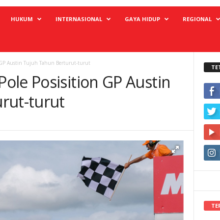
HUKUM
INTERNASIONAL
GAYA HIDUP
REGIONAL
 GP Austin Tujuh Tahun Berturut-turut
TE
ole Posisition GP Austin
rut-turut