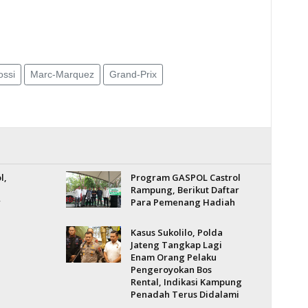
ossi
Marc-Marquez
Grand-Prix
l,
Program GASPOL Castrol
Rampung, Berikut Daftar
r
Para Pemenang Hadiah
Kasus Sukolilo, Polda
Jateng Tangkap Lagi
Enam Orang Pelaku
Pengeroyokan Bos
Rental, Indikasi Kampung
Penadah Terus Didalami