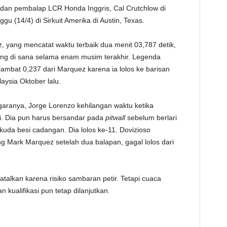
i dan pembalap LCR Honda Inggris, Cal Crutchlow di
TE
ggu (14/4) di Sirkuit Amerika di Austin, Texas.
, yang mencatat waktu terbaik dua menit 03,787 detik,
enang di sana selama enam musim terakhir. Legenda
 lambat 0,237 dari Marquez karena ia lolos ke barisan
aysia Oktober lalu.
aranya, Jorge Lorenzo kehilangan waktu ketika
. Dia pun harus bersandar pada
pitwall
sebelum berlari
uda besi cadangan. Dia lolos ke-11. Dovizioso
g Mark Marquez setelah dua balapan, gagal lolos dari
ibatalkan karena risiko sambaran petir. Tetapi cuaca
 kualifikasi pun tetap dilanjutkan.