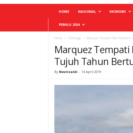
HOME
NASIONAL
EKONOMI
PEMILU 2024
Home
Olahraga
Marquez Tempati Pole Posisition
Marquez Tempati P
Tujuh Tahun Bertu
By
Novrizaldi
-
14 April 2019