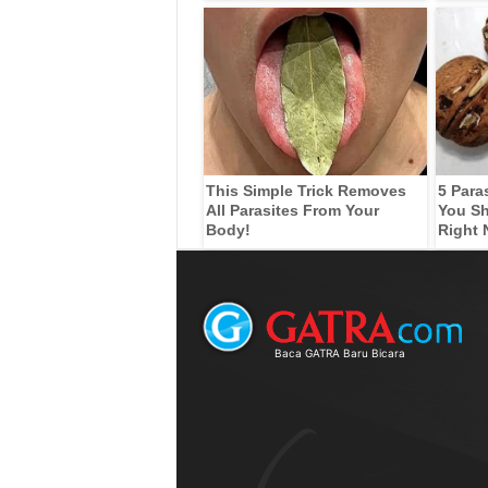
This Simple Trick Removes
5 Para
All Parasites From Your
You Sh
Body!
Right
Baca GATRA Baru Bicara