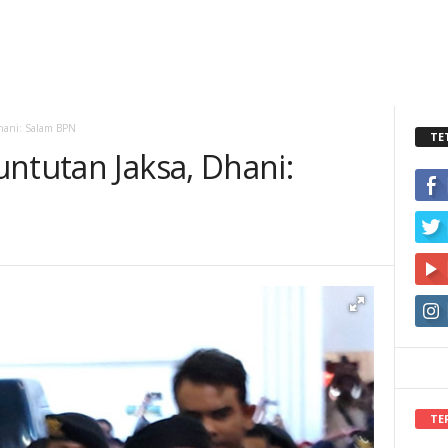
hani: Salam BPN
TE
ntutan Jaksa, Dhani: