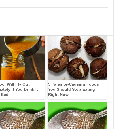
ool Will Fly Out
5 Parasite-Causing Foods
tely If You Drink It
You Should Stop Eating
 Bed
Right Now