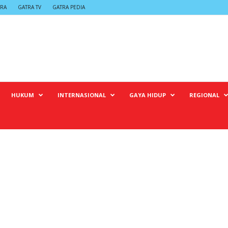
TRA
GATRA TV
GATRA PEDIA
HUKUM
INTERNASIONAL
GAYA HIDUP
REGIONAL