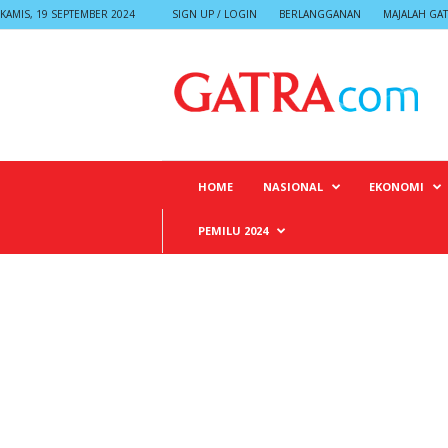
KAMIS, 19 SEPTEMBER 2024
SIGN UP / LOGIN
BERLANGGANAN
MAJALAH GA
G
A
T
R
A
HOME
NASIONAL
EKONOMI
PEMILU 2024