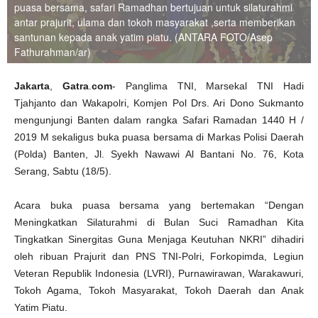
puasa bersama, safari Ramadhan bertujuan untuk silaturahmi
antar prajurit, ulama dan tokoh masyarakat ,serta memberikan
santunan kepada anak yatim piatu. (ANTARA FOTO/Asep
Fathurahman/ar)
Jakarta
,
Gatra
.
com
- Panglima TNI, Marsekal TNI Hadi
Tjahjanto dan Wakapolri, Komjen Pol Drs. Ari Dono Sukmanto
mengunjungi Banten dalam rangka Safari Ramadan 1440 H /
2019 M sekaligus buka puasa bersama di Markas Polisi Daerah
(Polda) Banten, Jl. Syekh Nawawi Al Bantani No. 76, Kota
Serang, Sabtu (18/5).
Acara buka puasa bersama yang bertemakan “Dengan
Meningkatkan Silaturahmi di Bulan Suci Ramadhan Kita
Tingkatkan Sinergitas Guna Menjaga Keutuhan NKRI” dihadiri
oleh ribuan Prajurit dan PNS TNI-Polri, Forkopimda, Legiun
Veteran Republik Indonesia (LVRI), Purnawirawan, Warakawuri,
Tokoh Agama, Tokoh Masyarakat, Tokoh Daerah dan Anak
Yatim Piatu.