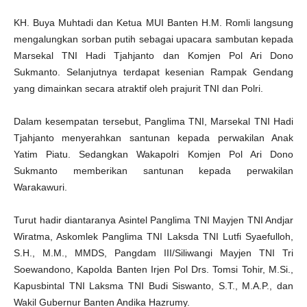
KH. Buya Muhtadi dan Ketua MUI Banten H.M. Romli langsung
mengalungkan sorban putih sebagai upacara sambutan kepada
Marsekal TNI Hadi Tjahjanto dan Komjen Pol Ari Dono
Sukmanto. Selanjutnya terdapat kesenian Rampak Gendang
yang dimainkan secara atraktif oleh prajurit TNI dan Polri.
Dalam kesempatan tersebut, Panglima TNI, Marsekal TNI Hadi
Tjahjanto menyerahkan santunan kepada perwakilan Anak
Yatim Piatu. Sedangkan Wakapolri Komjen Pol Ari Dono
Sukmanto memberikan santunan kepada perwakilan
Warakawuri.
Turut hadir diantaranya Asintel Panglima TNI Mayjen TNI Andjar
Wiratma, Askomlek Panglima TNI Laksda TNI Lutfi Syaefulloh,
S.H., M.M., MMDS, Pangdam III/Siliwangi Mayjen TNI Tri
Soewandono, Kapolda Banten Irjen Pol Drs. Tomsi Tohir, M.Si.,
Kapusbintal TNI Laksma TNI Budi Siswanto, S.T., M.A.P., dan
Wakil Gubernur Banten Andika Hazrumy.