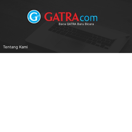
Baca GATRA Baru Bicara
Tentang Kami
Pedoman Media Siber
Karir
Beriklan
Disclaimer