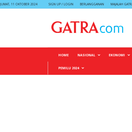
JUMAT, 11 OKTOBER 2024
SIGN UP / LOGIN
BERLANGGANAN
MAJALAH GATR
G
A
T
R
A
HOME
NASIONAL
EKONOMI
PEMILU 2024