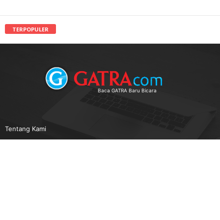
TERPOPULER
Baca GATRA Baru Bicara
Tentang Kami
Pedoman Media Siber
Karir
Beriklan
Disclaimer