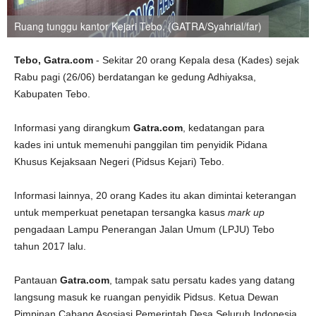
Ruang tunggu kantor Kejari Tebo. (GATRA/Syahrial/far)
Tebo, Gatra.com
- Sekitar 20 orang Kepala desa (Kades) sejak
Rabu pagi (26/06) berdatangan ke gedung Adhiyaksa,
Kabupaten Tebo.
Informasi yang dirangkum
Gatra.com
, kedatangan para
kades ini untuk memenuhi panggilan tim penyidik Pidana
Khusus Kejaksaan Negeri (Pidsus Kejari) Tebo.
Informasi lainnya, 20 orang Kades itu akan dimintai keterangan
untuk memperkuat penetapan tersangka kasus
mark up
pengadaan Lampu Penerangan Jalan Umum (LPJU) Tebo
tahun 2017 lalu.
Pantauan
Gatra.com
, tampak satu persatu kades yang datang
langsung masuk ke ruangan penyidik Pidsus. Ketua Dewan
Pimpinan Cabang Asosiasi Pemerintah Desa Seluruh Indonesia