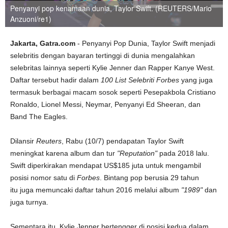
Penyanyi pop kenamaan dunia, Taylor Swift. (REUTERS/Mario
Anzuoni/re1)
Jakarta, Gatra.com
- Penyanyi Pop Dunia, Taylor Swift menjadi
selebritis dengan bayaran tertinggi di dunia mengalahkan
selebritas lainnya seperti Kylie Jenner dan Rapper Kanye West.
Daftar tersebut hadir dalam
100 List Selebriti Forbes
yang juga
termasuk berbagai macam sosok seperti Pesepakbola Cristiano
Ronaldo, Lionel Messi, Neymar, Penyanyi Ed Sheeran, dan
Band The Eagles.
Dilansir
Reuters
, Rabu (10/7) pendapatan Taylor Swift
meningkat karena album dan tur
"Reputation"
pada 2018 lalu.
Swift diperkirakan mendapat US$185 juta untuk mengambil
posisi nomor satu di
Forbes
. Bintang pop berusia 29 tahun
itu juga memuncaki daftar tahun 2016 melalui album
"1989"
dan
juga turnya.
Sementara itu, Kylie Jenner bertengger di posisi kedua dalam