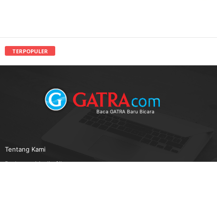
TERPOPULER
Baca GATRA Baru Bicara
Tentang Kami
Pedoman Media Siber
Karir
Beriklan
Disclaimer