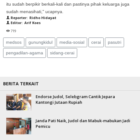
itu sudah berpikir berkali-kali dan pastinya pihak keluarga juga
sudah menasihati," ucapnya.
Reporter: Ridho Hidayat
Editor: Arif Koes
719
medsos
gunungkidul
media-sosial
cerai
pasutri
pengadilan-agama
sidang-cerai
BERITA TERKAIT
Endorse Judol, Selebgram Cantik Jepara
Kantongi Jutaan Rupiah
Janda Pati Naik, Judol dan Mabuk-mabukan Jadi
Pemicu