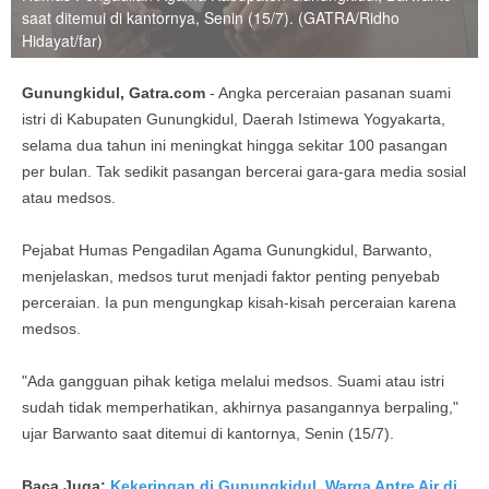
saat ditemui di kantornya, Senin (15/7). (GATRA/Ridho
Hidayat/far)
Gunungkidul, Gatra.com
- Angka perceraian pasanan suami
istri di Kabupaten Gunungkidul, Daerah Istimewa Yogyakarta,
selama dua tahun ini meningkat hingga sekitar 100 pasangan
per bulan. Tak sedikit pasangan bercerai gara-gara media sosial
atau medsos.
Pejabat Humas Pengadilan Agama Gunungkidul, Barwanto,
menjelaskan, medsos turut menjadi faktor penting penyebab
perceraian. Ia pun mengungkap kisah-kisah perceraian karena
medsos.
"Ada gangguan pihak ketiga melalui medsos. Suami atau istri
sudah tidak memperhatikan, akhirnya pasangannya berpaling,"
ujar Barwanto saat ditemui di kantornya, Senin (15/7).
Baca Juga:
Kekeringan di Gunungkidul, Warga Antre Air di