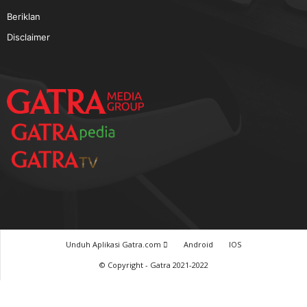
TERPOPULER
Baca GATRA Baru Bicara
Tentang Kami