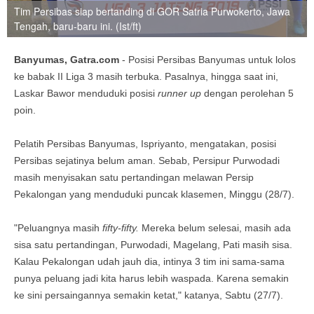
Tim Persibas siap bertanding di GOR Satria Purwokerto, Jawa
Tengah, baru-baru ini. (Ist/ft)
Banyumas, Gatra.com
- Posisi Persibas Banyumas untuk lolos
ke babak II Liga 3 masih terbuka. Pasalnya, hingga saat ini,
Laskar Bawor menduduki posisi
runner up
dengan perolehan 5
poin.
Pelatih Persibas Banyumas, Ispriyanto, mengatakan, posisi
Persibas sejatinya belum aman. Sebab, Persipur Purwodadi
masih menyisakan satu pertandingan melawan Persip
Pekalongan yang menduduki puncak klasemen, Minggu (28/7).
"Peluangnya masih
fifty-fifty.
Mereka belum selesai, masih ada
sisa satu pertandingan, Purwodadi, Magelang, Pati masih sisa.
Kalau Pekalongan udah jauh dia, intinya 3 tim ini sama-sama
punya peluang jadi kita harus lebih waspada. Karena semakin
ke sini persaingannya semakin ketat," katanya, Sabtu (27/7).