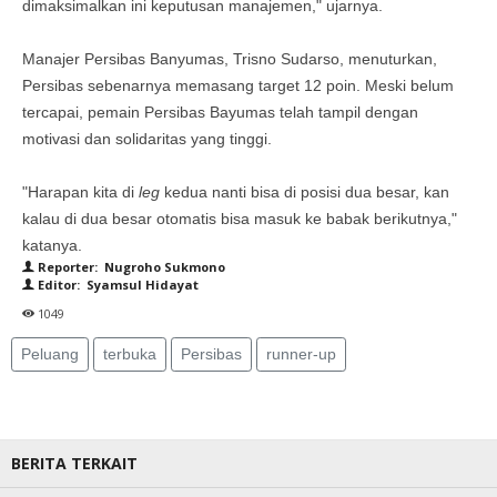
dimaksimalkan ini keputusan manajemen," ujarnya.
Manajer Persibas Banyumas, Trisno Sudarso, menuturkan,
Persibas sebenarnya memasang target 12 poin. Meski belum
tercapai, pemain Persibas Bayumas telah tampil dengan
motivasi dan solidaritas yang tinggi.
"Harapan kita di
leg
kedua nanti bisa di posisi dua besar, kan
kalau di dua besar otomatis bisa masuk ke babak berikutnya,"
katanya.
Reporter: Nugroho Sukmono
Editor: Syamsul Hidayat
1049
Peluang
terbuka
Persibas
runner-up
BERITA TERKAIT