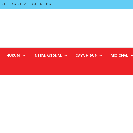
TRA
GATRA TV
GATRA PEDIA
HUKUM
INTERNASIONAL
GAYA HIDUP
REGIONAL