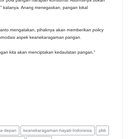
or pola pangan harapan konsumsi. Asumsinya bukan
i," katanya. Anang menegaskan, pangan lokal
awanto mengatakan, pihaknya akan memberikan
policy
modasi aspek keanekaragaman pangan.
ngan kita akan menciptakan kedaulatan pangan,"
a-depan
keanekaragaman-hayati-Indonesia
pbb