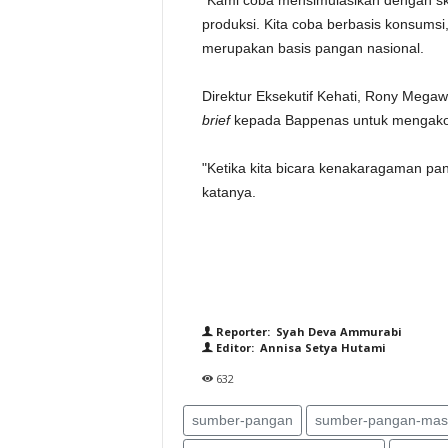
"Kami coba mensimulasikan dengan sk
produksi. Kita coba berbasis konsums
merupakan basis pangan nasional.
Direktur Eksekutif Kehati, Rony Meg
brief
kepada Bappenas untuk mengako
"Ketika kita bicara kenakaragaman pa
katanya.
Reporter: Syah Deva Ammurabi
Editor: Annisa Setya Hutami
632
sumber-pangan
sumber-pangan-mas