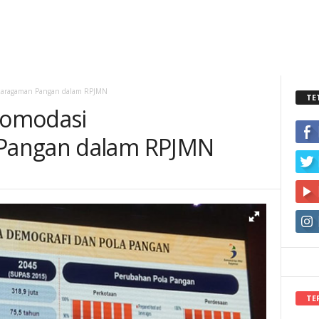
karagaman Pangan dalam RPJMN
TE
komodasi
Pangan dalam RPJMN