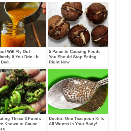
ool Will Fly Out
5 Parasite-Causing Foods
tely If You Drink It
You Should Stop Eating
 Bed
Right Now
ating These 3 Foods
Doctor: One Teaspoon Kills
re Known to Cause
All Worms in Your Body!
tes