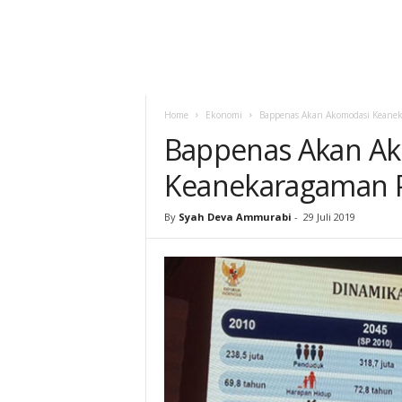
Home
Ekonomi
Bappenas Akan Akomodasi Keane
Bappenas Akan A
Keanekaragaman 
By
Syah Deva Ammurabi
-
29 Juli 2019