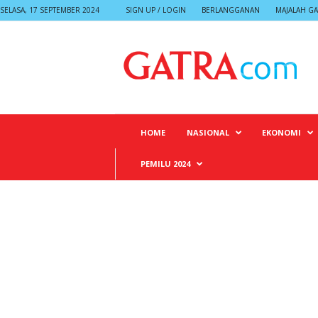
SELASA, 17 SEPTEMBER 2024
SIGN UP / LOGIN
BERLANGGANAN
MAJALAH GA
G
A
T
R
A
HOME
NASIONAL
EKONOMI
PEMILU 2024