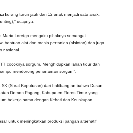
gizi kurang turun jauh dari 12 anak menjadi satu anak.
nting)," ucapnya.
um Maria Loretga mengaku pihaknya semangat
bantuan alat dan mesin pertanian (alsintan) dan juga
as nasional.
 NTT cocoknya sorgum. Menghidupkan lahan tidur dan
ni mampu mendorong penanaman sorgum".
SK (Surat Keputusan) dari balitbangtan bahwa Dusun
matan Demon Pagong, Kabupaten Flores Timur yang
orgum bekerja sama dengan Kehati dan Keuskupan
ar untuk meningkatkan produksi pangan alternatif