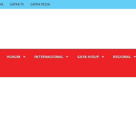
RA
GATRA TV
GATRA PEDIA
HUKUM
INTERNASIONAL
GAYA HIDUP
REGIONAL