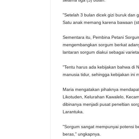
selama tiga (3) bulan.
"Setelah 3 bulan dicek gizi buruk dan 
Satu anak memang karena bawaan (stu
Sementara itu, Pembina Petani Sorg
mengembangkan sorgum berkat adanya 
lantaran sorgum diakui sebagai variet
"Tentu harus ada kebijakan bahwa di
manusia tidur, sehingga kebijakan i
Maria mengatakan pihaknya mendapat 
Likotuden, Kelurahan Kawalelo, Keca
dibinanya menjadi pusat peneltian s
Larantuka.
"Sorgum sangat mempunyai potensi bes
beras," ungkapnya.