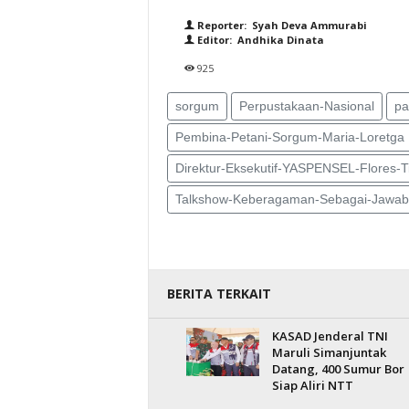
Reporter: Syah Deva Ammurabi
Editor: Andhika Dinata
925
sorgum
Perpustakaan-Nasional
pa
Pembina-Petani-Sorgum-Maria-Loretga
Direktur-Eksekutif-YASPENSEL-Flores-T
Talkshow-Keberagaman-Sebagai-Jawa
BERITA TERKAIT
KASAD Jenderal TNI
Maruli Simanjuntak
Datang, 400 Sumur Bor
Siap Aliri NTT