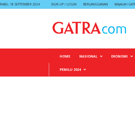
RABU, 18 SEPTEMBER 2024
SIGN UP / LOGIN
BERLANGGANAN
MAJALAH GAT
G
A
T
R
A
HOME
NASIONAL
EKONOMI
PEMILU 2024