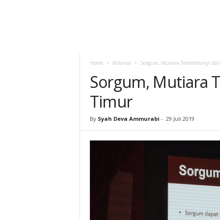
Home
Milenial
Sorgum, Mutiara Tersembunyi dari
Sorgum, Mutiara T
Timur
By
Syah Deva Ammurabi
-
29 Juli 2019