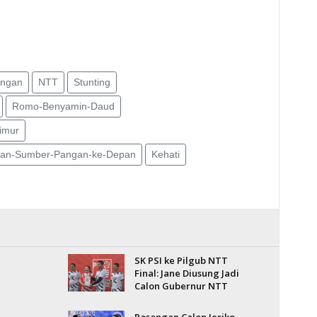
ngan
NTT
Stunting
Romo-Benyamin-Daud
imur
ban-Sumber-Pangan-ke-Depan
Kehati
SK PSI ke Pilgub NTT
Final: Jane Diusung Jadi
Calon Gubernur NTT