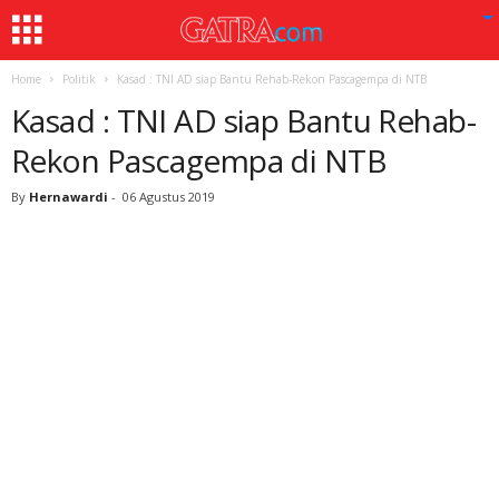
Home
Politik
Kasad : TNI AD siap Bantu Rehab-Rekon Pascagempa di NTB
Kasad : TNI AD siap Bantu Rehab-
Rekon Pascagempa di NTB
By
Hernawardi
-
06 Agustus 2019