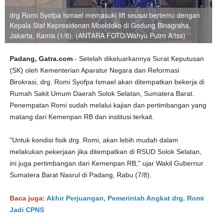
drg Romi Syofpa Ismael memasuki lift seusai bertemu dengan
Kepala Staf Kepresidenan Moeldoko di Gedung Binagraha,
Jakarta, Kamis (1/8). (ANTARA FOTO/Wahyu Putro A/tss)
Padang, Gatra.com
- Setelah dikeluarkannya Surat Keputusan
(SK) oleh Kementerian Aparatur Negara dan Reformasi
Birokrasi, drg. Romi Syofpa Ismael akan ditempatkan bekerja di
Rumah Sakit Umum Daerah Solok Selatan, Sumatera Barat.
Penempatan Romi sudah melalui kajian dan pertimbangan yang
matang dari Kemenpan RB dan institusi terkait.
"Untuk kondisi fisik drg. Romi, akan lebih mudah dalam
melakukan pekerjaan jika ditempatkan di RSUD Solok Selatan,
ini juga pertimbangan dari Kemenpan RB," ujar Wakil Gubernur
Sumatera Barat Nasrul di Padang, Rabu (7/8).
Baca juga:
Akhir Perjuangan, Pemerintah Angkat drg. Romi
Jadi CPNS