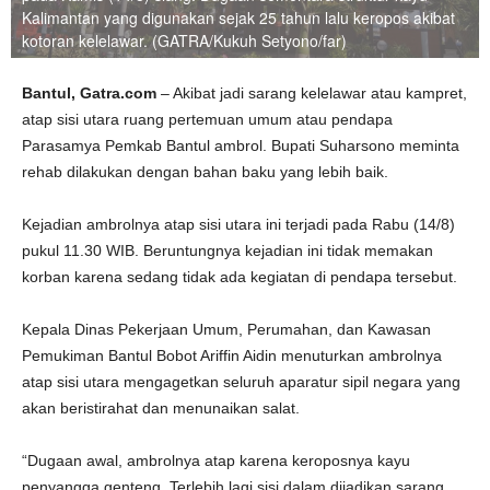
Kalimantan yang digunakan sejak 25 tahun lalu keropos akibat
kotoran kelelawar. (GATRA/Kukuh Setyono/far)
Bantul, Gatra.com
– Akibat jadi sarang kelelawar atau kampret,
atap sisi utara ruang pertemuan umum atau pendapa
Parasamya Pemkab Bantul ambrol. Bupati Suharsono meminta
rehab dilakukan dengan bahan baku yang lebih baik.
Kejadian ambrolnya atap sisi utara ini terjadi pada Rabu (14/8)
pukul 11.30 WIB. Beruntungnya kejadian ini tidak memakan
korban karena sedang tidak ada kegiatan di pendapa tersebut.
Kepala Dinas Pekerjaan Umum, Perumahan, dan Kawasan
Pemukiman Bantul Bobot Ariffin Aidin menuturkan ambrolnya
atap sisi utara mengagetkan seluruh aparatur sipil negara yang
akan beristirahat dan menunaikan salat.
“Dugaan awal, ambrolnya atap karena keroposnya kayu
penyangga genteng. Terlebih lagi sisi dalam dijadikan sarang