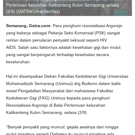
Pertemuan kelurahan Kalibanteng Kulon Semarang, selasa
(2/9) (GATRA/Umardani/tss)
Semarang, Gatra.com
- Para penghuni resosialisasi Argorejo
yang bekerja sebagai Pekerja Seks Komersial (PSK) sangat
rentan dalam penularan penyakit seksual seperti HIV
AIDS. Salah satu faktornya adalah kesehatan gigi dan mulut
yang sangat berpengaruh terhadap kesehatan secara
keseluruhan.
Hal ini disampaikan Dekan Fakultas Kedokteran Gigi Universitas
Muhamadiyah Semarang (Unimus) drg Budiono dalam bakti
sosial Pengabdian Masyarakat dari mahasiswa Fakultas
Kedokteran Gigi (FKG) Unimus kepada para penghuni
Resosialisasi Argorejo di Balai Pertemuan kelurahan
Kalibanteng Kulon Semarang, selasa (2/9)
“Banyak penyakit yang muncul, gejala awalnya dari rongga
mulut misalnya seperti Diabetes itu muncul misalnya ada