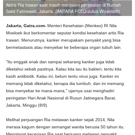
Aktris Ria Irawan saat masih menjalani perawatan di Rumah
Sakit Fatmawati, Jakarta. (ANTARA FOTO/Julius Wiyanto/ft)
Jakarta, Gatra.com-
Menteri Kesehatan (Menkes) RI Nila
Moeloek ikut berkomentar seputar kondisi kesehatan artis Ria
Irawan. Menurutnya, kanker merupakam penyakit yang bisa
bermetastasis atau menyebar ke beberapa organ tubuh lain.
"Itu enggak enak dan sampai sekarang kanker juga tidak
diketahui sebab pastinya. Kalau kita tau itu bakteri, tentu kita
kasih antibiotik. Kalau ini, belum tentu virus juga. Kanker ini
memang tidak diketahui, kenapa dia tumbuh, dan ini memang
bisa menyebar ke mana-mana," ujarnya usai menghadiri
peringatan Hari Anak Nasional di Rusun Jatinegara Barat,
Jakarta, Minggu (8/9).
Melihat perjuangan Ria melawan kanker sejak 2014, Nila
merasa kagum dengan semangat wanita berusia 50 tahun itu.
Mengingat keceriaan Ria saat berjuang melawan penyakit,