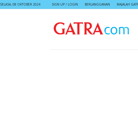
SELASA, 08 OKTOBER 2024
SIGN UP / LOGIN
BERLANGGANAN
MAJALAH GAT
G
A
T
R
A