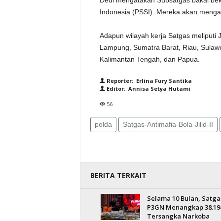
Dedi mengatakan Subsatgas bakal bek
Indonesia (PSSI). Mereka akan mengaw
Adapun wilayah kerja Satgas meliputi 
Lampung, Sumatra Barat, Riau, Sulawe
Kalimantan Tengah, dan Papua.
Reporter: Erlina Fury Santika
Editor: Annisa Setya Hutami
56
polda
Satgas-Antimafia-Bola-Jilid-II
BERITA TERKAIT
Selama 10 Bulan, Satga
P3GN Menangkap 38.19
Tersangka Narkoba