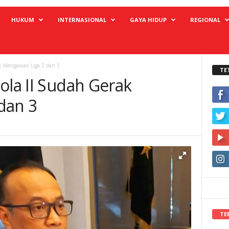
HUKUM
INTERNASIONAL
GAYA HIDUP
REGIONAL
k Mengawasi Liga 2 dan 3
TE
ola II Sudah Gerak
dan 3