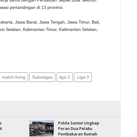
erja sama dengan Persatuan Sepak Bola Seluruh
asi pertandingan di 13 provinsi.
Jakarta, Jawa Barat, Jawa Tengah, Jawa Timur, Bali,
si Selatan, Kalimantan Timur, Kalimantan Selatan,
match-fixing
Subsatgas
liga-2
Liga-3
s
Polda Sumut Ungkap
4
Peran Dua Pelaku
Pembakaran Rumah