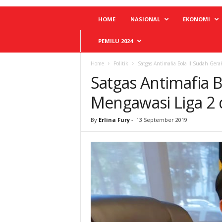
HOME
NASIONAL
EKONOMI
PEMILU 2024
Home
Politik
Satgas Antimafia Bola II Sudah Gera
Satgas Antimafia B
Mengawasi Liga 2 
By
Erlina Fury
-
13 September 2019