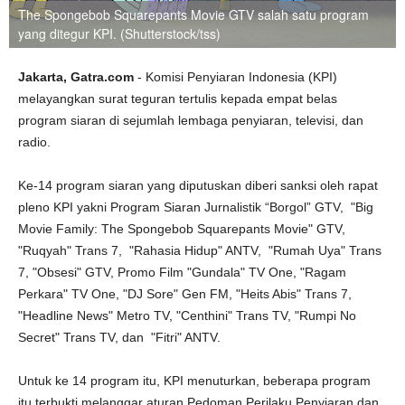
The Spongebob Squarepants Movie GTV salah satu program
yang ditegur KPI. (Shutterstock/tss)
Jakarta, Gatra.com
- Komisi Penyiaran Indonesia (KPI)
melayangkan surat teguran tertulis kepada empat belas
program siaran di sejumlah lembaga penyiaran, televisi, dan
radio.
Ke-14 program siaran yang diputuskan diberi sanksi oleh rapat
pleno KPI yakni Program Siaran Jurnalistik “Borgol” GTV, "Big
Movie Family: The Spongebob Squarepants Movie" GTV,
"Ruqyah" Trans 7, "Rahasia Hidup" ANTV, "Rumah Uya" Trans
7, "Obsesi" GTV, Promo Film "Gundala" TV One, "Ragam
Perkara" TV One, "DJ Sore" Gen FM, "Heits Abis" Trans 7,
"Headline News" Metro TV, "Centhini" Trans TV, "Rumpi No
Secret" Trans TV, dan "Fitri" ANTV.
Untuk ke 14 program itu, KPI menuturkan, beberapa program
itu terbukti melanggar aturan Pedoman Perilaku Penyiaran dan