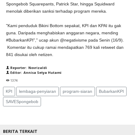
Spongebob Squarepants, Patrick Star, hingga Squidward
menolak diberikan sanksi terhadap program mereka.
"Kami penduduk Bikini Bottom sepakat, KPI dan KPAI itu gak
guna. Daripada menghabiskan anggaran negara, mending
#BubarkanKPI"," ucap akun @negativisme pada Senin (16/9).
Komentar itu cukup ramai mendapatkan 769 kali retweet dan
841 disukai oleh netizen.
Reporter: Novrizaldi
Editor: Annisa Setya Hutami
1374
KPI
lembaga-penyiaran
program-siaran
BubarkanKPI
SAVESpongebob
BERITA TERKAIT