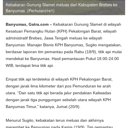
Kebakaran Gunung Slamet meluas dari Kabupaten Brebes ke
Banyumas. (Perhutani/re1)
Banyumas, Gatra.com –
Kebakaran Gunung Slamet di wilayah
Kesatuan Pemangku Hutan (KPH) Pekalongan Barat, wilayah
administratif Brebes, Jawa Tengah meluas ke wilayah
Banyumas. Manajer Bisnis KPH Banyumas, Sugito mengatakan,
berdasar laporan tim pemantau pada Rabu (18/9), titik api mulai
mendekat ke Banyumas. Hasil pemantauan Pukul 18.00-24.00
WIB, terdapat lima titik api.
Empat titik api terdeteksi di wilayah KPH Pekalongan Barat,
dengan jarak lima kilometer dari pos Pemunduran ke arah
utara. “Dan satu titik api berada jalur pendakian Kaliwadas
dengan jarak tiga punggungan sebelah utara wilayah KPH
Banyumas Timur,” katanya, Jumat (20/9).
Menurut Sugito, kebakatan terus meluas dan akhirnya
merembet ke Banyumas pada Kamis (19/9). Tim pemantau