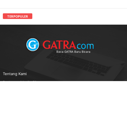
TERPOPULER
Baca GATRA Baru Bicara
Tentang Kami
Pedoman Media Siber
Karir
Beriklan
Disclaimer