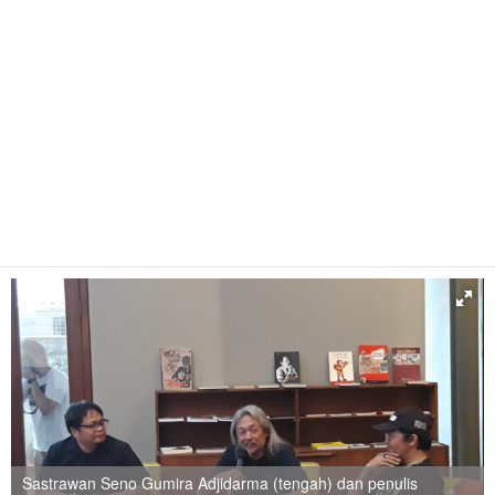
Sastrawan Seno Gumira Adjidarma (tengah) dan penulis