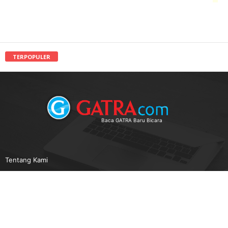
TERPOPULER
Baca GATRA Baru Bicara
Tentang Kami
Pedoman Media Siber
Karir
Beriklan
Disclaimer