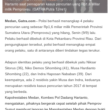
Hartanto saat pemaparan kasus pencurian uang Rp1,6 Miliar
milik Pemprovsu. (GATRA/Putra TJ/re1)
Medan, Gatra.com -
Polisi berhasil menangkap 4 pelaku
pencurian uang sebesar Rp1,6 miliar milik Pemerintah Provinsi
Sumatera Utara (Pemprovsu) yang hilang, Senin (9/9) lalu.
Pelaku berhasil dibekuk di Kota Pekanbaru Provinsi Riau. Dari
pengungkapan tersebut, polisi berhasil menangkap empat
orang pelaku, satu di antaranya diberi tindakan tegas terukur.
Adapun identitas pelaku yang berhasil dibekuk yaitu Niksar
Sitorus (36), Niko Demos Sihombing (41), Musa Hardianto
Sihombing (22), dan Indra Haposan Nababan (39). Dari
keempatnya, ada 2 residivis yakin Musa dan Indra, keduanya
merupakan residivis kasus pencurian tahun 2017 di tempat
yang berbeda.
Kapolrestabes Medan, Kombes Pol Dadang Hartanto,
mengatakan, pihaknya bergerak cepat setelah pihak Pemprov
Sumut membuat laporan ke Mapolrestabes Medan dengan bukti