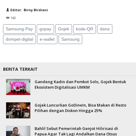
Editor: Birny Birdieni
160
Samsung-Pay
gopay
Gojek
kode-QR
dana
dompet-digital
e-wallet
Samsung
BERITA TERKAIT
Gandeng Kadin dan Pemkot Solo, Gojek Bentuk
Ekosistem Digitalisasi UMKM
Gojek Luncurkan GoDineIn, Bisa Makan di Resto
Pilihan dengan Diskon Hingga 25%
Bahlil Sebut Pemerintah Genjot Hilirisasi di
Papua Agar Tak Lagi Andalkan Dana Otsus