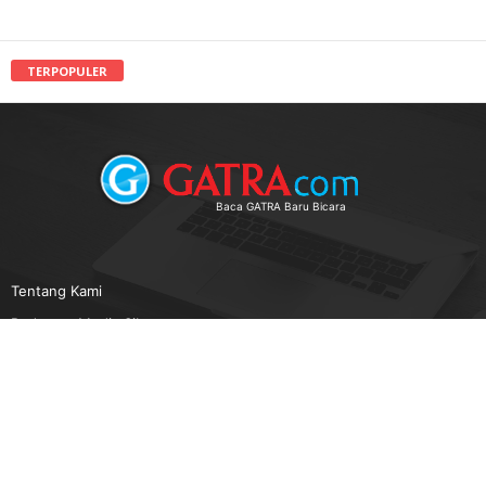
TERPOPULER
Baca GATRA Baru Bicara
Tentang Kami
Pedoman Media Siber
Karir
Beriklan
Disclaimer