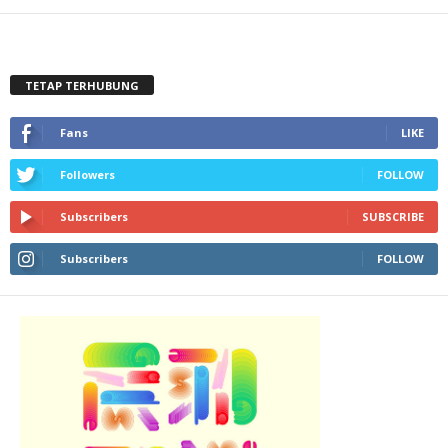
TETAP TERHUBUNG
Fans
LIKE
Followers
FOLLOW
Subscribers
SUBSCRIBE
Subscribers
FOLLOW