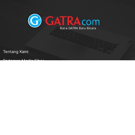
Baca GATRA Baru Bicara
Tentang Kami
Pedoman Media Siber
Karir
Beriklan
Disclaimer