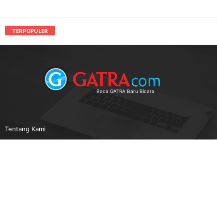
TERPOPULER
Baca GATRA Baru Bicara
Tentang Kami
Pedoman Media Siber
Karir
Beriklan
Disclaimer