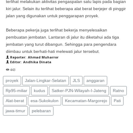
terlihat melakukan aktivitas pengaspalan satu lapis pada bagian
kiri jalur. Selain itu terlihat beberapa alat berat berjejer di pinggir
jalan yang digunakan untuk penggarapan proyek.
Beberapa pekerja juga terlihat bekerja menyelesaikan
pembuatan jembatan. Lantaran di jalur itu diketahui ada tiga
jembatan yang turut dibangun. Sehingga para pengendara
diimbau untuk berhati-hati melewati jalur tersebut.
Reporter: Ahmad Muharror
Editor: Andhika Dinata
443
proyek
Jalan-Lingkar-Selatan
JLS
anggaran
Rp95-miliar
kudus
Satker-PJN-Wilayah-I-Jateng
Ratno
Alat-berat
esa-Sukokulon
Kecamatan-Margorejo
Pati
jawa-timur
pelebaran