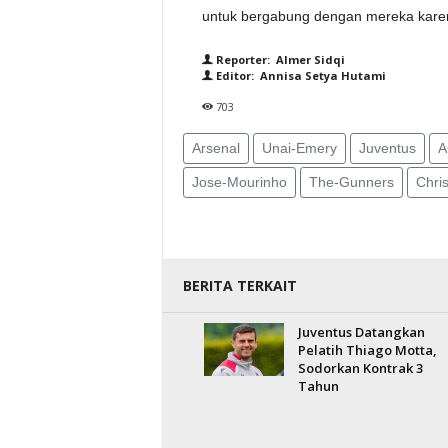
untuk bergabung dengan mereka karen
Reporter: Almer Sidqi
Editor: Annisa Setya Hutami
703
Arsenal
Unai-Emery
Juventus
A
Jose-Mourinho
The-Gunners
Chris
BERITA TERKAIT
Juventus Datangkan
Pelatih Thiago Motta,
Sodorkan Kontrak 3
Tahun