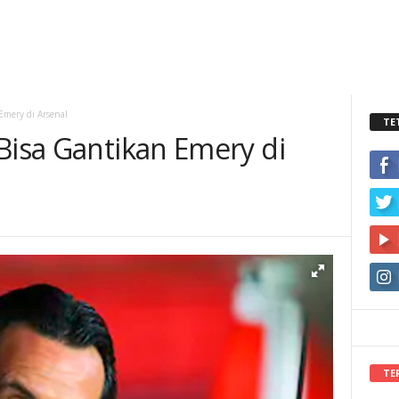
Emery di Arsenal
TE
Bisa Gantikan Emery di