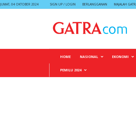
JUMAT, 04 OKTOBER 2024
SIGN UP / LOGIN
BERLANGGANAN
MAJALAH GATR
G
A
T
R
A
HOME
NASIONAL
EKONOMI
PEMILU 2024