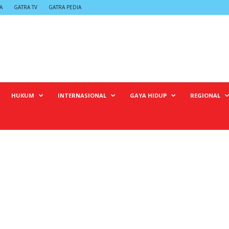
A
GATRA TV
GATRA PEDIA
HUKUM
INTERNASIONAL
GAYA HIDUP
REGIONAL