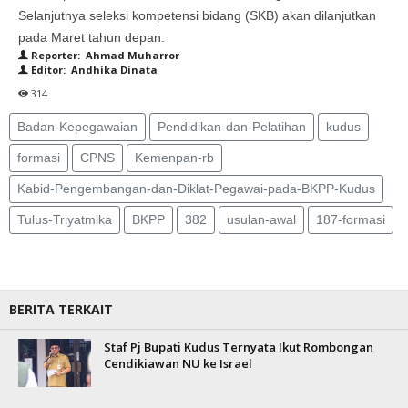
Selanjutnya seleksi kompetensi bidang (SKB) akan dilanjutkan
pada Maret tahun depan.
Reporter: Ahmad Muharror
Editor: Andhika Dinata
314
Badan-Kepegawaian
Pendidikan-dan-Pelatihan
kudus
formasi
CPNS
Kemenpan-rb
Kabid-Pengembangan-dan-Diklat-Pegawai-pada-BKPP-Kudus
Tulus-Triyatmika
BKPP
382
usulan-awal
187-formasi
BERITA TERKAIT
Staf Pj Bupati Kudus Ternyata Ikut Rombongan
Cendikiawan NU ke Israel