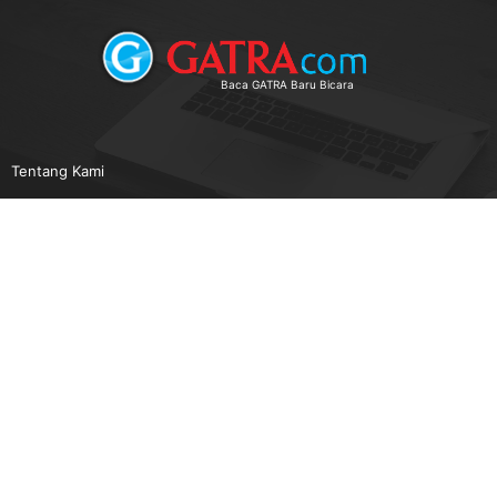
Baca GATRA Baru Bicara
Tentang Kami
Pedoman Media Siber
Karir
Beriklan
Disclaimer