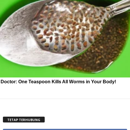
Doctor: One Teaspoon Kills All Worms in Your Body!
TETAP TERHUBUNG