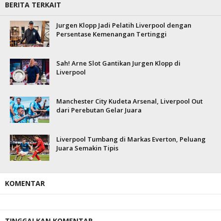
BERITA TERKAIT
Jurgen Klopp Jadi Pelatih Liverpool dengan
Persentase Kemenangan Tertinggi
Sah! Arne Slot Gantikan Jurgen Klopp di
Liverpool
Manchester City Kudeta Arsenal, Liverpool Out
dari Perebutan Gelar Juara
Liverpool Tumbang di Markas Everton, Peluang
Juara Semakin Tipis
KOMENTAR
TINGGALKAN KOMENTAR