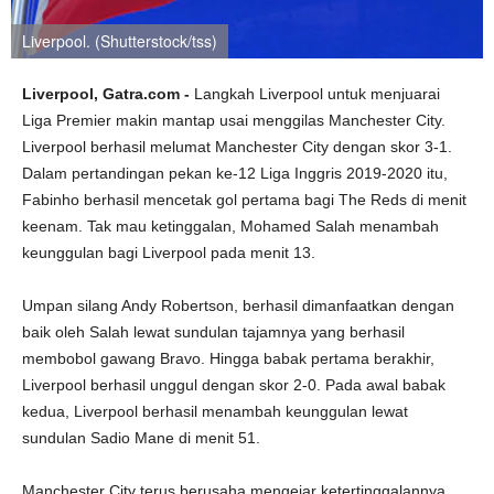
Liverpool. (Shutterstock/tss)
Liverpool, Gatra.com -
Langkah Liverpool untuk menjuarai
Liga Premier makin mantap usai menggilas Manchester City.
Liverpool berhasil melumat Manchester City dengan skor 3-1.
Dalam pertandingan pekan ke-12 Liga Inggris 2019-2020 itu,
Fabinho berhasil mencetak gol pertama bagi The Reds di menit
keenam. Tak mau ketinggalan, Mohamed Salah menambah
keunggulan bagi Liverpool pada menit 13.
Umpan silang Andy Robertson, berhasil dimanfaatkan dengan
baik oleh Salah lewat sundulan tajamnya yang berhasil
membobol gawang Bravo. Hingga babak pertama berakhir,
Liverpool berhasil unggul dengan skor 2-0. Pada awal babak
kedua, Liverpool berhasil menambah keunggulan lewat
sundulan Sadio Mane di menit 51.
Manchester City terus berusaha mengejar ketertinggalannya.