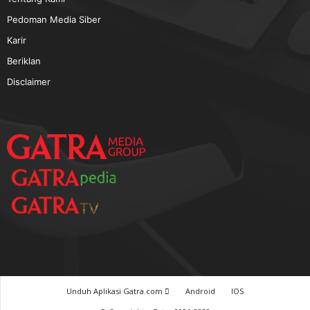
TERPOPULER
Baca GATRA Baru Bicara