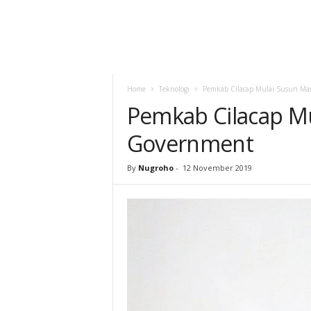
Home
Teknologi
Pemkab Cilacap Mulai Susun Ma
Pemkab Cilacap Mu
Government
By
Nugroho
-
12 November 2019