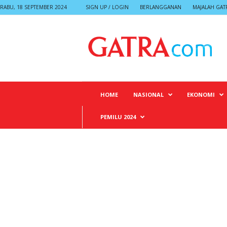
RABU, 18 SEPTEMBER 2024
SIGN UP / LOGIN
BERLANGGANAN
MAJALAH GAT
G
A
T
R
A
HOME
NASIONAL
EKONOMI
PEMILU 2024