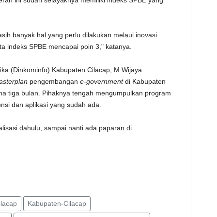
erah ini sudah selayaknya memiliki indeks SPBE yang
sih banyak hal yang perlu dilakukan melaui inovasi
ata indeks SPBE mencapai poin 3," katanya.
ika (Dinkominfo) Kabupaten Cilacap, M Wijaya
asterplan
pengembangan
e-government
di Kabupaten
ma tiga bulan. Pihaknya tengah mengumpulkan program
ensi dan aplikasi yang sudah ada.
alisasi dahulu, sampai nanti ada paparan di
lacap
Kabupaten-Cilacap