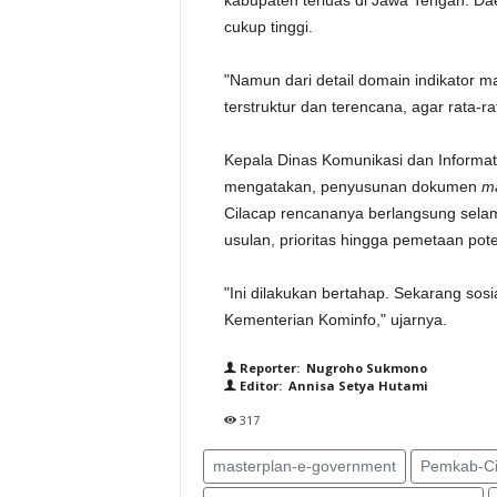
kabupaten terluas di Jawa Tengah. Da
cukup tinggi.
"Namun dari detail domain indikator ma
terstruktur dan terencana, agar rata-r
Kepala Dinas Komunikasi dan Informat
mengatakan, penyusunan dokumen
m
Cilacap rencananya berlangsung sela
usulan, prioritas hingga pemetaan pot
"Ini dilakukan bertahap. Sekarang sosi
Kementerian Kominfo," ujarnya.
Reporter: Nugroho Sukmono
Editor: Annisa Setya Hutami
317
masterplan-e-government
Pemkab-Ci