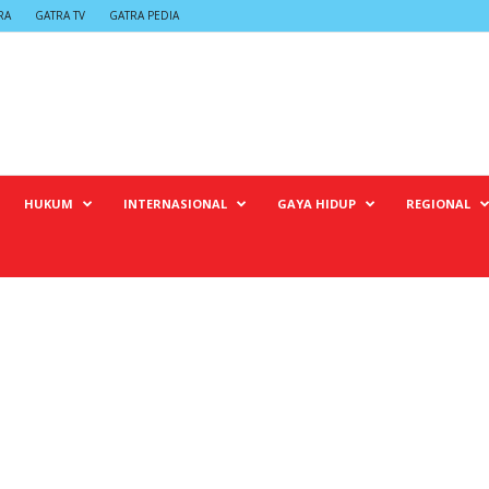
RA
GATRA TV
GATRA PEDIA
HUKUM
INTERNASIONAL
GAYA HIDUP
REGIONAL