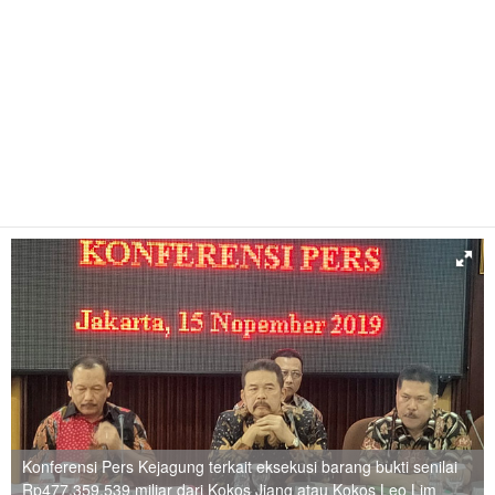
Konferensi Pers Kejagung terkait eksekusi barang bukti senilai
Rp477.359.539 miliar dari Kokos Jiang atau Kokos Leo Lim