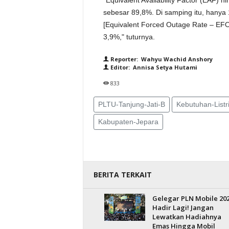
"Equivalent Availability Factor (EAF) 
sebesar 89,8%. Di samping itu, hanya 
[Equivalent Forced Outage Rate – EFOR
3,9%," tuturnya.
Reporter: Wahyu Wachid Anshory
Editor: Annisa Setya Hutami
833
PLTU-Tanjung-Jati-B
Kebutuhan-Listr
Kabupaten-Jepara
BERITA TERKAIT
Gelegar PLN Mobile 20
Hadir Lagi! Jangan
Lewatkan Hadiahnya
Emas Hingga Mobil