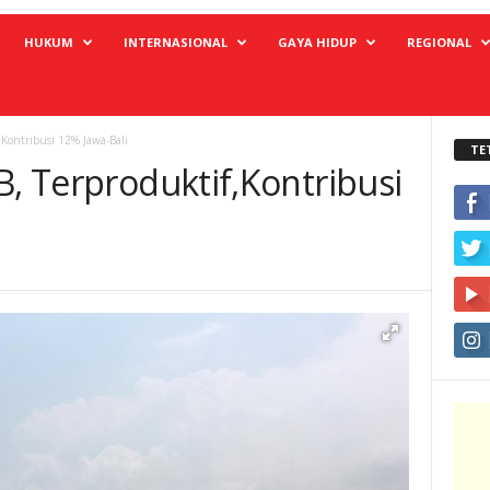
HUKUM
INTERNASIONAL
GAYA HIDUP
REGIONAL
,Kontribusi 12% Jawa-Bali
TE
B, Terproduktif,Kontribusi