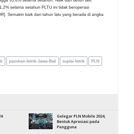
hingga 93,6% selama setahun. Naik dari tahun lalu
1,2% selama setahun PLTU ini tidak beroperasi
]. Semakin baik dari tahun lalu yang berada di angka
ik
pasokan-listrik-Jawa-Bali
suplai-listrik
PLN
24
Gelegar PLN Mobile 2024,
Bentuk Apresiasi pada
Pengguna