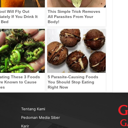
ool Will Fly Out
This Simple Trick Removes
tely If You Drink It
All Parasites From Your
 Bed
Body!
ating These 3 Foods
5 Parasite-Causing Foods
re Known to Cause
You Should Stop Eating
tes
Right Now
Tentang Kami
Pedoman Media Siber
Karir