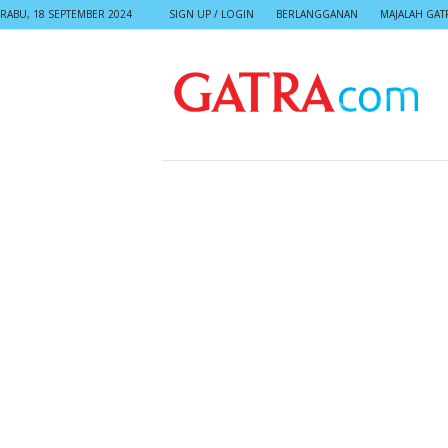
RABU, 18 SEPTEMBER 2024
SIGN UP / LOGIN
BERLANGGANAN
MAJALAH GAT
G
A
T
R
A