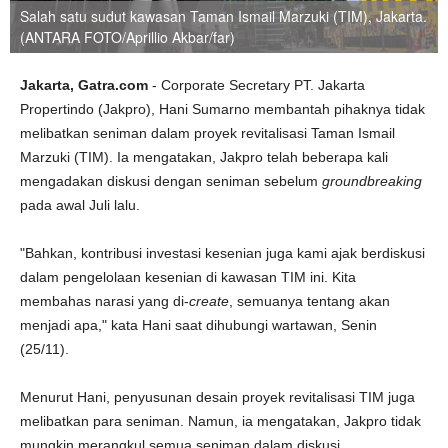
Salah satu sudut kawasan Taman Ismail Marzuki (TIM), Jakarta.
(ANTARA FOTO/Aprillio Akbar/far)
Jakarta, Gatra.com
- Corporate Secretary PT. Jakarta
Propertindo (Jakpro), Hani Sumarno membantah pihaknya tidak
melibatkan seniman dalam proyek revitalisasi Taman Ismail
Marzuki (TIM). Ia mengatakan, Jakpro telah beberapa kali
mengadakan diskusi dengan seniman sebelum
groundbreaking
pada awal Juli lalu.
"Bahkan, kontribusi investasi kesenian juga kami ajak berdiskusi
dalam pengelolaan kesenian di kawasan TIM ini. Kita
membahas narasi yang di-
create
, semuanya tentang akan
menjadi apa," kata Hani saat dihubungi wartawan, Senin
(25/11).
Menurut Hani, penyusunan desain proyek revitalisasi TIM juga
melibatkan para seniman. Namun, ia mengatakan, Jakpro tidak
mungkin merangkul semua seniman dalam diskusi.