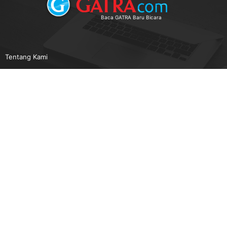
Baca GATRA Baru Bicara
Tentang Kami
Pedoman Media Siber
Karir
Beriklan
Disclaimer