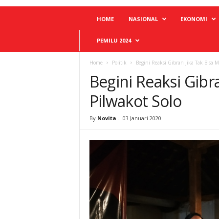
HOME
NASIONAL
EKONOMI
PEMILU 2024
Home
Politik
Begini Reaksi Gibran Jika Tak Bisa M
Begini Reaksi Gibr
Pilwakot Solo
By
Novita
-
03 Januari 2020