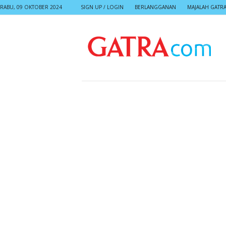
RABU, 09 OKTOBER 2024
SIGN UP / LOGIN
BERLANGGANAN
MAJALAH GATR
G
A
T
R
A