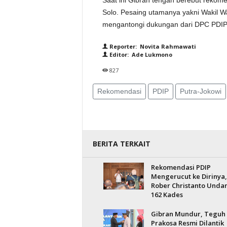
Saat ini Gibran tengah berebut rekome
Solo. Pesaing utamanya yakni Wakil 
mengantongi dukungan dari DPC PDIP
Reporter: Novita Rahmawati
Editor: Ade Lukmono
827
Rekomendasi
PDIP
Putra-Jokowi
BERITA TERKAIT
Rekomendasi PDIP
Mengerucut ke Dirinya,
Rober Christanto Unda
162 Kades
Gibran Mundur, Teguh
Prakosa Resmi Dilantik