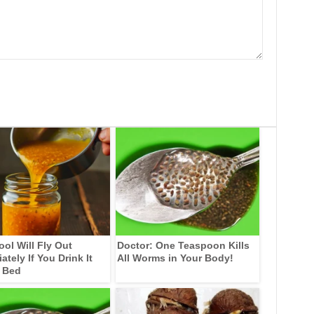
ool Will Fly Out
Doctor: One Teaspoon Kills
tely If You Drink It
All Worms in Your Body!
 Bed