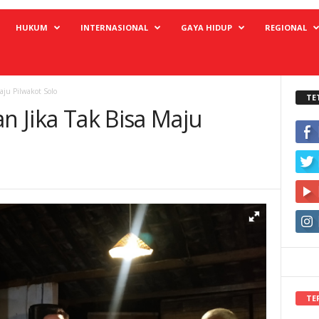
HUKUM
INTERNASIONAL
GAYA HIDUP
REGIONAL
aju Pilwakot Solo
TE
an Jika Tak Bisa Maju