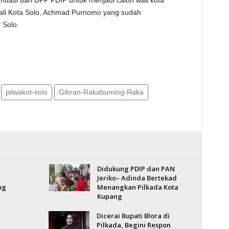
ndasi dari DPP PDIP untuk menjadi calon wali kota
Wali Kota Solo, Achmad Purnomo yang sudah
 Solo.
pilwakot-solo
Gibran-Rakabuming-Raka
Didukung PDIP dan PAN
Jeriko– Adinda Bertekad
ng
Menangkan Pilkada Kota
Kupang
Dicerai Bupati Blora di
Pilkada, Begini Respon