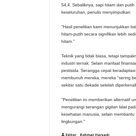
54,4. Sebaliknya, sapi hitam dan puti
keseluruhan, penulis menyimpulkan:
"Hasil penelitian kami menunjukkan ba
hitam-putih secara signifikan lebih se
hitam."
Teknik yang tidak biasa, tetapi tampa
industri ternak. Selain manfaat finan
pestisida. Serangga cepat beradaptas
membunuh mereka, mereka "sering bere
sekitar satu dekade setelah diperkenal
"Penelitian ini memberikan alternatif 
mengurangi serangan gigitan lalat pa
kesehatan manusia, selain membantu m
lingkungan."
Editor: Rohmat Haryadi