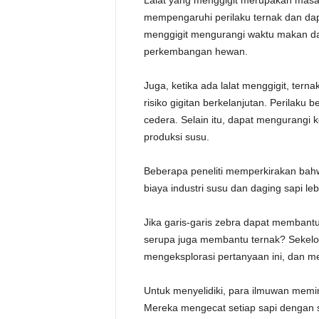
Lalat yang menggigit merupakan masal
mempengaruhi perilaku ternak dan da
menggigit mengurangi waktu makan da
perkembangan hewan.
Juga, ketika ada lalat menggigit, te
risiko gigitan berkelanjutan. Perilaku 
cedera. Selain itu, dapat mengurangi
produksi susu.
Beberapa peneliti memperkirakan bahw
biaya industri susu dan daging sapi leb
Jika garis-garis zebra dapat membantu
serupa juga membantu ternak? Sekelom
mengeksplorasi pertanyaan ini, dan me
Untuk menyelidiki, para ilmuwan memi
Mereka mengecat setiap sapi dengan sat