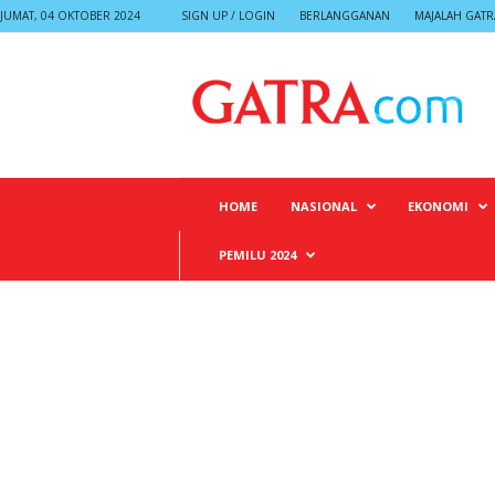
JUMAT, 04 OKTOBER 2024
SIGN UP / LOGIN
BERLANGGANAN
MAJALAH GATR
G
A
T
R
A
HOME
NASIONAL
EKONOMI
PEMILU 2024