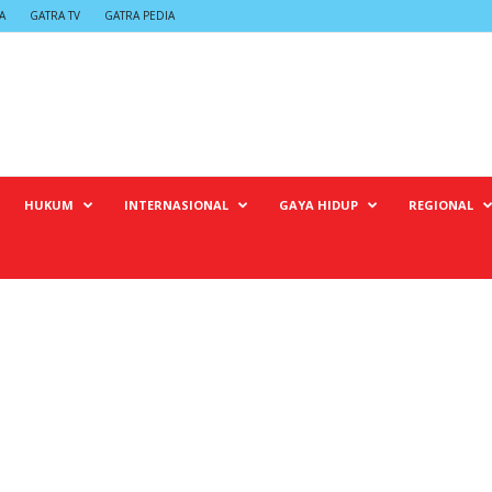
A
GATRA TV
GATRA PEDIA
HUKUM
INTERNASIONAL
GAYA HIDUP
REGIONAL