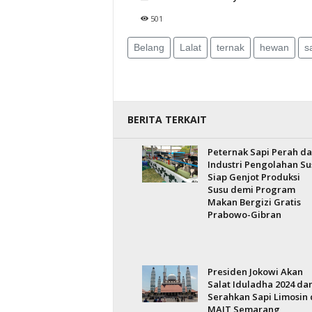
501
Belang
Lalat
ternak
hewan
s
BERITA TERKAIT
Peternak Sapi Perah d
Industri Pengolahan Su
Siap Genjot Produksi
Susu demi Program
Makan Bergizi Gratis
Prabowo-Gibran
Presiden Jokowi Akan
Salat Iduladha 2024 da
Serahkan Sapi Limosin 
MAJT Semarang