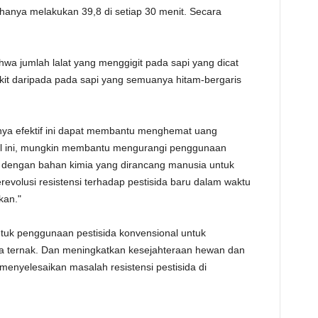
h hanya melakukan 39,8 di setiap 30 menit. Secara
hwa jumlah lalat yang menggigit pada sapi yang dicat
dikit daripada pada sapi yang semuanya hitam-bergaris
knya efektif ini dapat membantu menghemat uang
sial ini, mungkin membantu mengurangi penggunaan
i dengan bahan kimia yang dirancang manusia untuk
volusi resistensi terhadap pestisida baru dalam waktu
kan."
untuk penggunaan pestisida konvensional untuk
da ternak. Dan meningkatkan kesejahteraan hewan dan
enyelesaikan masalah resistensi pestisida di