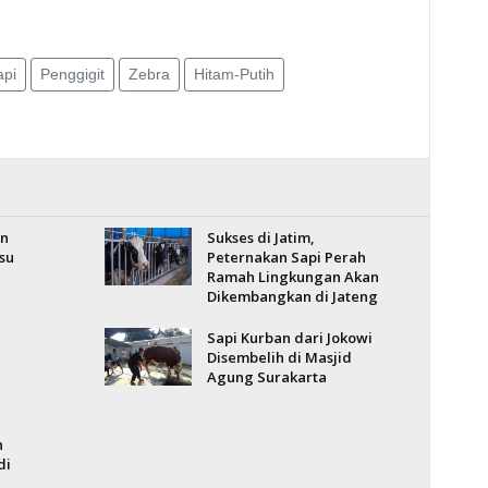
api
Penggigit
Zebra
Hitam-Putih
an
Sukses di Jatim,
su
Peternakan Sapi Perah
Ramah Lingkungan Akan
Dikembangkan di Jateng
Sapi Kurban dari Jokowi
Disembelih di Masjid
Agung Surakarta
n
di