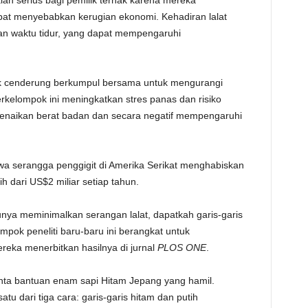
ah serius bagi pemilik ternak karena mereka
pat menyebabkan kerugian ekonomi. Kehadiran lalat
n waktu tidur, yang dapat mempengaruhi
rnak cenderung berkumpul bersama untuk mengurangi
berkelompok ini meningkatkan stres panas dan risiko
 kenaikan berat badan dan secara negatif mempengaruhi
a serangga penggigit di Amerika Serikat menghabiskan
ih dari US$2 miliar setiap tahun.
nya meminimalkan serangan lalat, dapatkah garis-garis
pok peneliti baru-baru ini berangkat untuk
reka menerbitkan hasilnya di jurnal
PLOS ONE
.
nta bantuan enam sapi Hitam Jepang yang hamil.
u dari tiga cara: garis-garis hitam dan putih