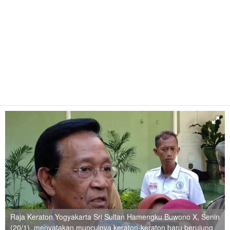
Raja Keraton Yogyakarta Sri Sultan Hamengku Buwono X, Senin
(20/1), menyatakan munculnya keraton-keraton baru berujung