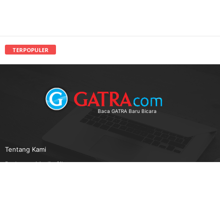
TERPOPULER
Baca GATRA Baru Bicara
Tentang Kami
Pedoman Media Siber
Karir
Beriklan
Disclaimer