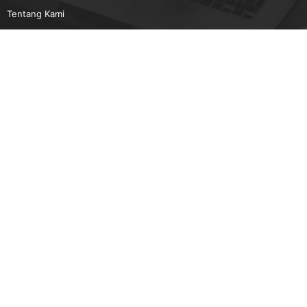
Tentang Kami
Pedoman Media Siber
Karir
Beriklan
Disclaimer
Unduh Aplikasi Gatra.com
Android
IOS