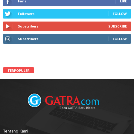
Fans
LIKE
Followers
FOLLOW
Subscribers
SUBSCRIBE
Subscribers
FOLLOW