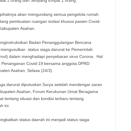
alai 1 orang dan Simpang Empat 1 orang.
 pihaknya akan mengundang semua pengelola rumah
entang pembuatan ruangan isolasi khusus pasien Covid-
i Kabupaten Asahan.
 menginstruksikan Badan Penanggulangan Bencana
engusulkan status siaga darurat ke Pemerintah
umut) dalam menghadapi penyebaran virus Corona. Hal
asi Penanganan Covid-19 bersama anggota DPRD
aten Asahan, Selasa (24/3).
aga darurat diputuskan Surya setelah mendengar saran
kabupaten Asahan, Forum Kerukunan Umat Beragama
 tentang situasi dan kondisi terbaru tentang
h ini.
ngkatkan status daerah ini menjadi status siaga