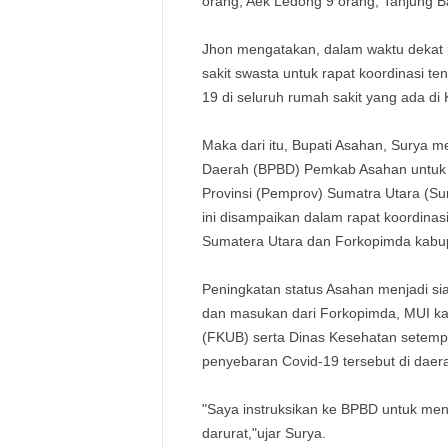
orang, Aek Ledong 9 orang, Tanjung B
Jhon mengatakan, dalam waktu dekat
sakit swasta untuk rapat koordinasi t
19 di seluruh rumah sakit yang ada d
Maka dari itu, Bupati Asahan, Surya
Daerah (BPBD) Pemkab Asahan untuk m
Provinsi (Pemprov) Sumatra Utara (S
ini disampaikan dalam rapat koordin
Sumatera Utara dan Forkopimda kabup
Peningkatan status Asahan menjadi si
dan masukan dari Forkopimda, MUI 
(FKUB) serta Dinas Kesehatan setempat
penyebaran Covid-19 tersebut di daera
"Saya instruksikan ke BPBD untuk meni
darurat,"ujar Surya.