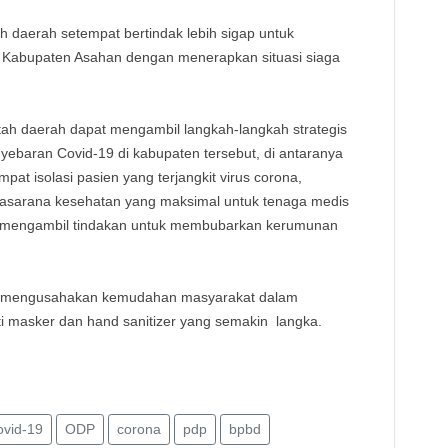
h daerah setempat bertindak lebih sigap untuk
 Kabupaten Asahan dengan menerapkan situasi siaga
tah daerah dapat mengambil langkah-langkah strategis
ebaran Covid-19 di kabupaten tersebut, di antaranya
pat isolasi pasien yang terjangkit virus corona,
asarana kesehatan yang maksimal untuk tenaga medis
 mengambil tindakan untuk membubarkan kerumunan
uk mengusahakan kemudahan masyarakat dalam
ti masker dan hand sanitizer yang semakin langka.
vid-19
ODP
corona
pdp
bpbd