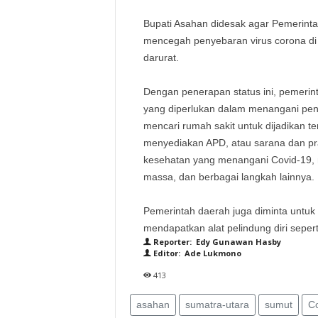
Bupati Asahan didesak agar Pemerinta
mencegah penyebaran virus corona di
darurat.
Dengan penerapan status ini, pemerin
yang diperlukan dalam menangani peny
mencari rumah sakit untuk dijadikan tem
menyediakan APD, atau sarana dan pr
kesehatan yang menangani Covid-19,
massa, dan berbagai langkah lainnya.
Pemerintah daerah juga diminta unt
mendapatkan alat pelindung diri seper
Reporter: Edy Gunawan Hasby
Editor: Ade Lukmono
413
asahan
sumatra-utara
sumut
Co