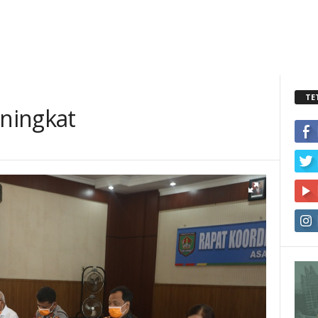
TE
ningkat