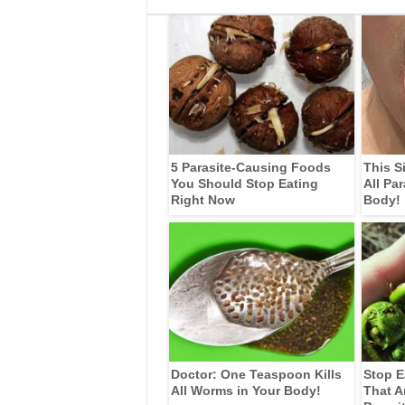
5 Parasite-Causing Foods
This S
You Should Stop Eating
All Pa
Right Now
Body!
Doctor: One Teaspoon Kills
Stop E
All Worms in Your Body!
That A