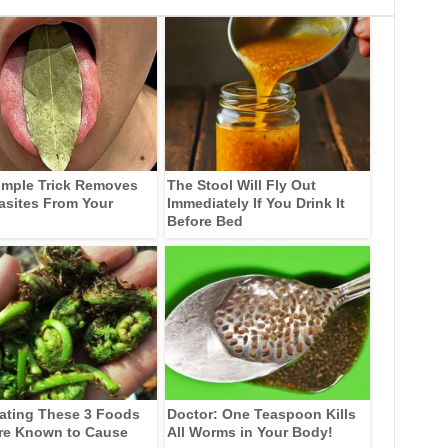
imple Trick Removes
The Stool Will Fly Out
rasites From Your
Immediately If You Drink It
Before Bed
ating These 3 Foods
Doctor: One Teaspoon Kills
re Known to Cause
All Worms in Your Body!