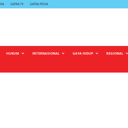
TRA
GATRA TV
GATRA PEDIA
HUKUM
INTERNASIONAL
GAYA HIDUP
REGIONAL