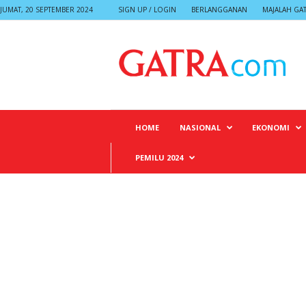
JUMAT, 20 SEPTEMBER 2024
SIGN UP / LOGIN
BERLANGGANAN
MAJALAH GA
G
A
T
R
A
HOME
NASIONAL
EKONOMI
PEMILU 2024