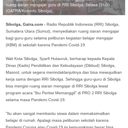
ruang siaran mengajar guru di RRI Sibolga, Selasa (31/3).
(GATRA/Kominfo Sibolga).
Sibolga, Gatra.com -
Radio Republik Indonesia (RRI) Sibolga,
Sumatera Utara (Sumut), menyediakan ruang siaran mengajar
bagi guru-guru selama peliburan kegiatan belajar mengajar
(KBM) di sekolah karena Pandemi Covid-19.
Wali Kota Sibolga, Syarfi Hutauruk, berharap kepada Kepala
Dinas (Kadis) Pendidikan dan Kebudayaan (Dikbud) Sibolga,
Masnot, untuk segera menindaklanjutinya dan bisa mewujudkan
kerja sama dengan RRI Sibolga. Sehingga guru-guru di Sibolga
bisa mengisi ruang siaran mengajar di RRI Sibolga lewat
program acara "Ibu Pertiwi Memanggil" di PRO 2 RRI Sibolga
selama masa Pandemi Covid-19.
"Itu akan sangat membantu siswa dalam memaksimalkan
belajar di rumah. Apalagi masa peliburan sekolah karena
Pandemi Corona atau Covid-19 ini kemungkinan besar bisa