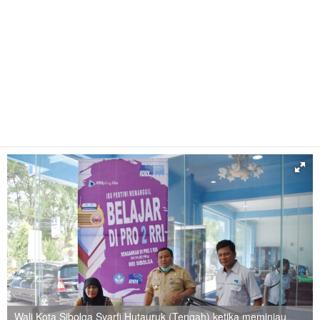
Wali Kota Sibolga Syarfi Hutauruk (Tengah) ketika meminjau