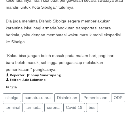
kesehatannya. Mari kita buat pengawasan secara swadaya atau
mandiri untuk Kota Sibolga," tuturnya.
Dia juga meminta Dishub Sibolga segera memberlakukan
karantina lokal bagi armada/angkutan transportasi secara
berkala, yaitu dengan membatasi waktu masuk mobil ekspedisi
ke Sibolga.
"Kalau bisa jangan boleh masuk pada malam hari, pagi hari
baru boleh masuk, sehingga petugas siap melakukan
pemeriksaan," pungkasnya.
Reporter: Jhonny Simatupang
Editor: Ade Lukmono
1216
sibolga
sumatra-utara
Disinfektan
Pemeriksaan
ODP
terminal
armada
corona
Covid-19
bus