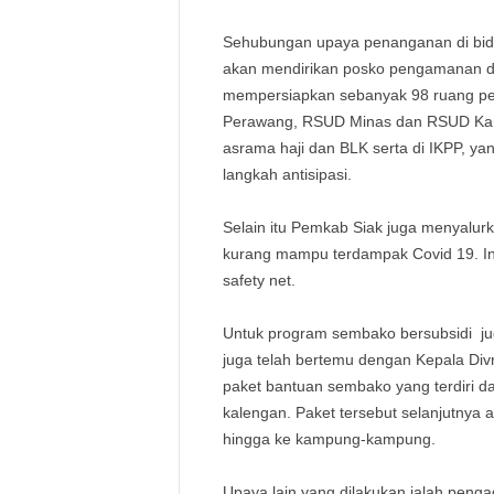
Sehubungan upaya penanganan di bidan
akan mendirikan posko pengamanan di
mempersiapkan sebanyak 98 ruang pe
Perawang, RSUD Minas dan RSUD Kandi
asrama haji dan BLK serta di IKPP, y
langkah antisipasi.
Selain itu Pemkab Siak juga menyalu
kurang mampu terdampak Covid 19. Ini
safety net.
Untuk program sembako bersubsidi jug
juga telah bertemu dengan Kepala Divr
paket bantuan sembako yang terdiri dari
kalengan. Paket tersebut selanjutnya 
hingga ke kampung-kampung.
Upaya lain yang dilakukan ialah penga