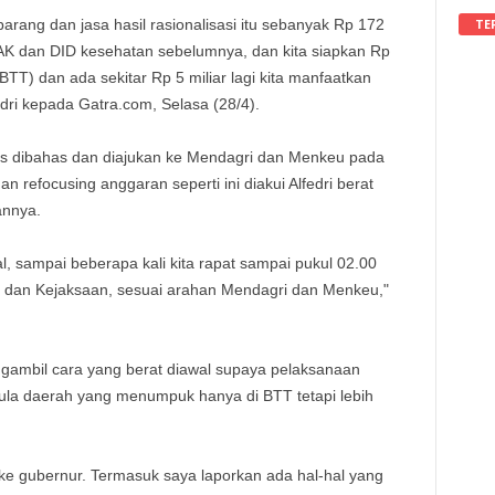
TE
arang dan jasa hasil rasionalisasi itu sebanyak Rp 172
 DAK dan DID kesehatan sebelumnya, dan kita siapkan Rp
(BTT) dan ada sekitar Rp 5 miliar lagi kita manfaatkan
dri kepada Gatra.com, Selasa (28/4).
tas dibahas dan diajukan ke Mendagri dan Menkeu pada
an refocusing anggaran seperti ini diakui Alfedri berat
annya.
sampai beberapa kali kita rapat sampai pukul 02.00
res dan Kejaksaan, sesuai arahan Mendagri dan Menkeu,"
ngambil cara yang berat diawal supaya pelaksanaan
pula daerah yang menumpuk hanya di BTT tetapi lebih
 ke gubernur. Termasuk saya laporkan ada hal-hal yang