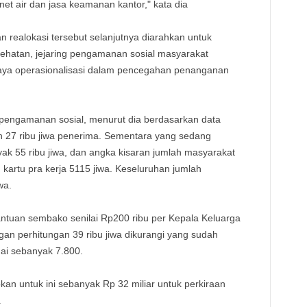
nternet air dan jasa keamanan kantor," kata dia
n realokasi tersebut selanjutnya diarahkan untuk
hatan, jejaring pengamanan sosial masyarakat
iaya operasionalisasi dalam pencegahan penanganan
ng pengamanan sosial, menurut dia berdasarkan data
ah 27 ribu jiwa penerima. Sementara yang sedang
ak 55 ribu jiwa, dan angka kisaran jumlah masyarakat
kartu pra kerja 5115 jiwa. Keseluruhan jumlah
wa.
ntuan sembako senilai Rp200 ribu per Kepala Keluarga
an perhitungan 39 ribu jiwa dikurangi yang sudah
ai sebanyak 7.800.
an untuk ini sebanyak Rp 32 miliar untuk perkiraan
.