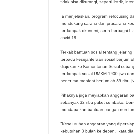
tidak bisa dikurangi, seperti listrik, i
Ia menjelaskan, program refocusing da
mendukung sarana dan prasarana kese
terdampak ekonomi, serta berbagai b
covid 19.
Terkait bantuan sosial tentang jejari
terpadu kesejahteraan sosial berjuml
diajukan ke Kementerian Sosial sebany
terdampak sosial UMKM 1900 jiwa dan 
penerima manfaat berjumlah 39 ribu ji
Pihaknya juga meyiapkan anggaran ba
sebanyak 32 ribu paket sembako. Deng
mendapatkan bantuan pangan non tun
"Keseluruhan anggaran yang dipersiapk
kebutuhan 3 bulan ke depan," kata dia