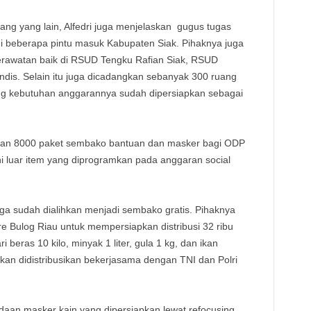
g yang lain, Alfedri juga menjelaskan gugus tugas
 beberapa pintu masuk Kabupaten Siak. Pihaknya juga
rawatan baik di RSUD Tengku Rafian Siak, RSUD
s. Selain itu juga dicadangkan sebanyak 300 ruang
ang kebutuhan anggarannya sudah dipersiapkan sebagai
rkan 8000 paket sembako bantuan dan masker bagi ODP
 luar item yang diprogramkan pada anggaran social
a sudah dialihkan menjadi sembako gratis. Pihaknya
e Bulog Riau untuk mempersiapkan distribusi 32 ribu
 beras 10 kilo, minyak 1 liter, gula 1 kg, dan ikan
akan didistribusikan bekerjasama dengan TNI dan Polri
daan masker kain yang dipersiapkan lewat refocusing