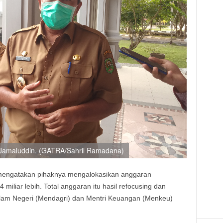
a Jamaluddin. (GATRA/Sahril Ramadana)
i mengatakan pihaknya mengalokasikan anggaran
liar lebih. Total anggaran itu hasil refocusing dan
lam Negeri (Mendagri) dan Mentri Keuangan (Menkeu)