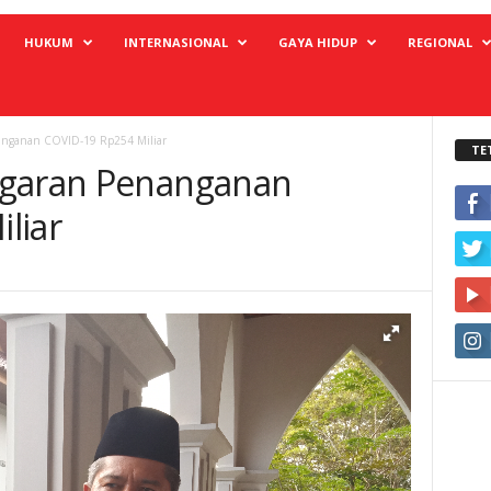
HUKUM
INTERNASIONAL
GAYA HIDUP
REGIONAL
anganan COVID-19 Rp254 Miliar
TE
ggaran Penanganan
liar