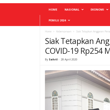
HOME
NASIONAL
EKONOMI
PEMILU 2024
Home
Kebencanaan
Siak Tetapkan Anggaran Pen
Siak Tetapkan An
COVID-19 Rp254 Mi
By
Sahril
-
28 April 2020