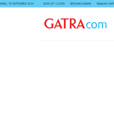
RABU, 18 SEPTEMBER 2024
SIGN UP / LOGIN
BERLANGGANAN
MAJALAH GAT
G
A
T
R
A