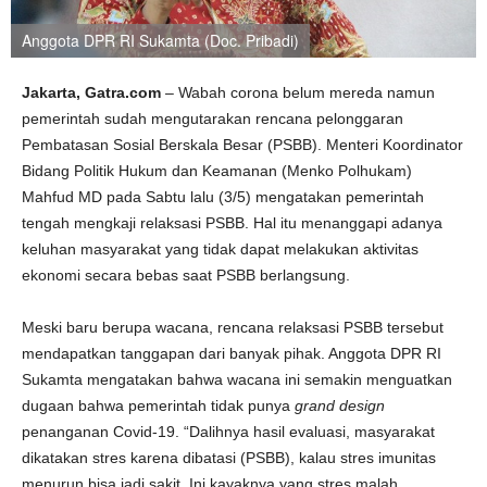
Anggota DPR RI Sukamta (Doc. Pribadi)
Jakarta, Gatra.com
– Wabah corona belum mereda namun
pemerintah sudah mengutarakan rencana pelonggaran
Pembatasan Sosial Berskala Besar (PSBB). Menteri Koordinator
Bidang Politik Hukum dan Keamanan (Menko Polhukam)
Mahfud MD pada Sabtu lalu (3/5) mengatakan pemerintah
tengah mengkaji relaksasi PSBB. Hal itu menanggapi adanya
keluhan masyarakat yang tidak dapat melakukan aktivitas
ekonomi secara bebas saat PSBB berlangsung.
Meski baru berupa wacana, rencana relaksasi PSBB tersebut
mendapatkan tanggapan dari banyak pihak. Anggota DPR RI
Sukamta mengatakan bahwa wacana ini semakin menguatkan
dugaan bahwa pemerintah tidak punya
grand design
penanganan Covid-19. “Dalihnya hasil evaluasi, masyarakat
dikatakan stres karena dibatasi (PSBB), kalau stres imunitas
menurun bisa jadi sakit. Ini kayaknya yang stres malah