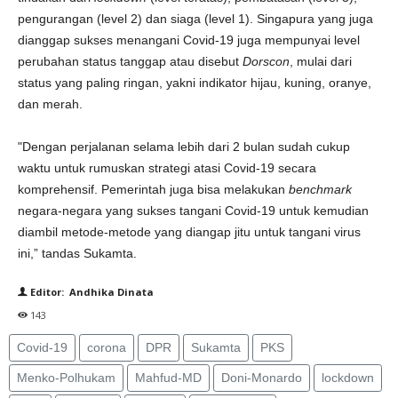
pengurangan (level 2) dan siaga (level 1). Singapura yang juga
dianggap sukses menangani Covid-19 juga mempunyai level
perubahan status tanggap atau disebut
Dorscon
, mulai dari
status yang paling ringan, yakni indikator hijau, kuning, oranye,
dan merah.
"Dengan perjalanan selama lebih dari 2 bulan sudah cukup
waktu untuk rumuskan strategi atasi Covid-19 secara
komprehensif. Pemerintah juga bisa melakukan
benchmark
negara-negara yang sukses tangani Covid-19 untuk kemudian
diambil metode-metode yang diangap jitu untuk tangani virus
ini,” tandas Sukamta.
Editor: Andhika Dinata
143
Covid-19
corona
DPR
Sukamta
PKS
Menko-Polhukam
Mahfud-MD
Doni-Monardo
lockdown