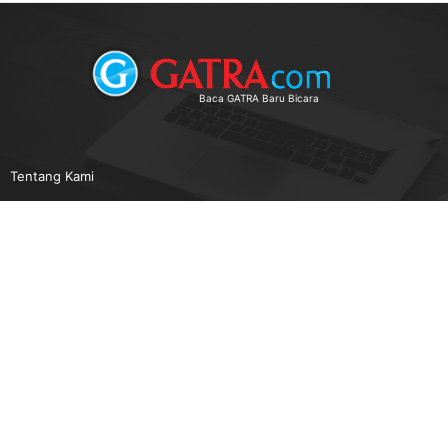
Baca GATRA Baru Bicara
Tentang Kami
Pedoman Media Siber
Karir
Beriklan
Disclaimer