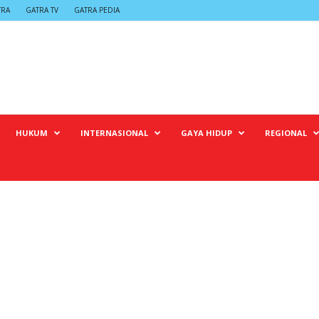
TRA
GATRA TV
GATRA PEDIA
HUKUM
INTERNASIONAL
GAYA HIDUP
REGIONAL