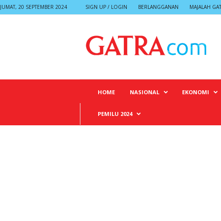
JUMAT, 20 SEPTEMBER 2024
SIGN UP / LOGIN
BERLANGGANAN
MAJALAH GA
G
A
T
R
A
HOME
NASIONAL
EKONOMI
PEMILU 2024