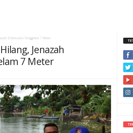
nazah Ditemukan Tenggelam 7 Meter
TE
ilang, Jenazah
lam 7 Meter