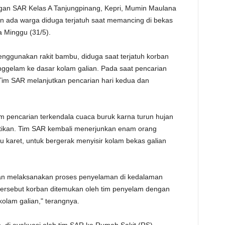
ngan SAR Kelas A Tanjungpinang, Kepri, Mumin Maulana
TE
n ada warga diduga terjatuh saat memancing di bekas
a Minggu (31/5).
nggunakan rakit bambu, diduga saat terjatuh korban
nggelam ke dasar kolam galian. Pada saat pencarian
 Tim SAR melanjutkan pencarian hari kedua dan
m pencarian terkendala cuaca buruk karna turun hujan
ntikan. Tim SAR kembali menerjunkan enam orang
u karet, untuk bergerak menyisir kolam bekas galian
an melaksanakan proses penyelaman di kedalaman
an tersebut korban ditemukan oleh tim penyelam dengan
kolam galian," terangnya.