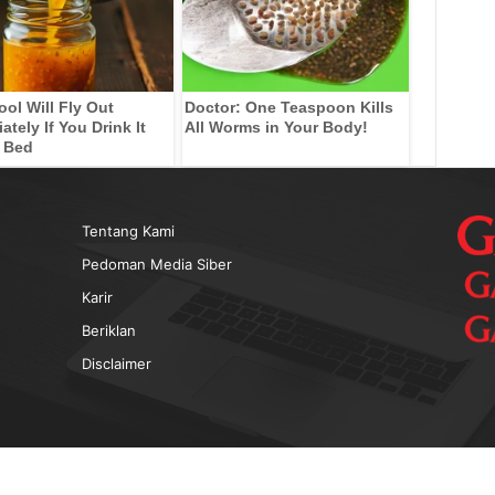
ool Will Fly Out
Doctor: One Teaspoon Kills
tely If You Drink It
All Worms in Your Body!
 Bed
Tentang Kami
Pedoman Media Siber
Karir
Beriklan
Disclaimer