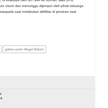
 di evakuasi oleh tim SAR ke Rumah Sakit (RS)
kan visum dan menunggu dijemput oleh pihak keluarga.
waspada saat melakukan aktifitas di perairan saat
galian-pasir-illegal-Batam
s
ra