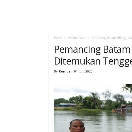
Home
Kebencanaan
Pemancing Batam Hilang, Je
Pemancing Batam H
Ditemukan Tengge
By
Romus
-
01 Juni 2020