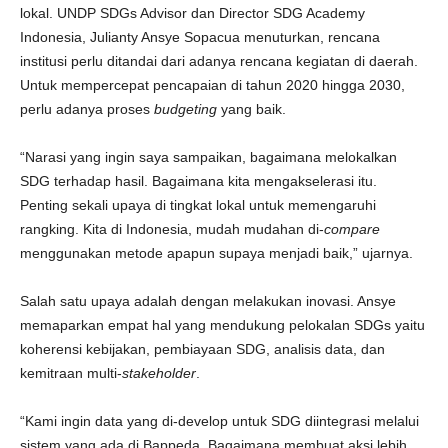
lokal. UNDP SDGs Advisor dan Director SDG Academy
Indonesia, Julianty Ansye Sopacua menuturkan, rencana
institusi perlu ditandai dari adanya rencana kegiatan di daerah.
Untuk mempercepat pencapaian di tahun 2020 hingga 2030,
perlu adanya proses
budgeting
yang baik.
“Narasi yang ingin saya sampaikan, bagaimana melokalkan
SDG terhadap hasil. Bagaimana kita mengakselerasi itu.
Penting sekali upaya di tingkat lokal untuk memengaruhi
rangking. Kita di Indonesia, mudah mudahan di-
compare
menggunakan metode apapun supaya menjadi baik,” ujarnya.
Salah satu upaya adalah dengan melakukan inovasi. Ansye
memaparkan empat hal yang mendukung pelokalan SDGs yaitu
koherensi kebijakan, pembiayaan SDG, analisis data, dan
kemitraan multi-
stakeholder
.
“Kami ingin data yang di-develop untuk SDG diintegrasi melalui
sistem yang ada di Bappeda. Bagaimana membuat aksi lebih