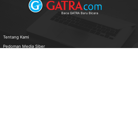
Baca GATRA Baru Bicara
Tentang Kami
Pedoman Media Siber
Karir
Beriklan
Disclaimer