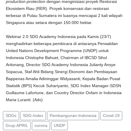
production-protection
dengan menginisiasi proyek Restorasi
Ekosistem Riau (RER). Proyek konservasi dan restorasi
terbesar di Pulau Sumatera ini luasnya mencapai 2 kali wilayah
Singapura atau setara dengan 150.000 hektar.
Webinar 2.0 SDG Academy Indonesia pada Kamis (23/7)
menghadirkan beberapa pembicara di antaranya Perwakilan
United Nations Development Programme (UNDP) untuk
Indonesia Chistophe Bahuet, Chairman of IBCSD Sihol
Aritonang, Director SDG Academy Indonesia Julianty Ansye
Sopacua, Staf Ahli Bidang Sinergi Ekonomi dan Pembiayaan
Bappenas Amalia Adininggar Widyasanti, Kepala Badan Pusat
Statistik (BPS) Kecuk Suhariyanto, SDG Index Manager-SDSN
Guillaume Lafortune, dan Country Director Oxfam in Indonesia
Maria Luranti. (Adv)
SDGs
SDG-Index
Pembangunan-Indonesia
Covid-19
Grup-APRIL
corona
UNDP